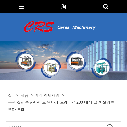
집
>
제품
>
기계 액세서리
>
녹색 실리콘 카바이드 연마재 모래
> 1200 메쉬 그린 실리콘
연마 모래