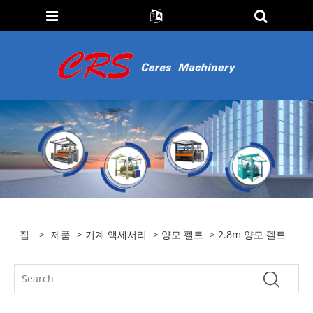
집
>
제품
>
기계 액세서리
>
양모 펠트
> 2.8m 양모 펠트