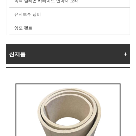
녹색 실리콘 카바이드 연마재 모래
유지보수 장비
양모 펠트
신제품