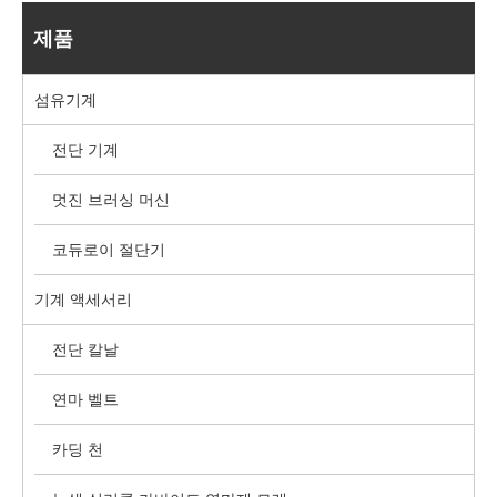
제품
섬유기계
전단 기계
멋진 브러싱 머신
코듀로이 절단기
기계 액세서리
전단 칼날
연마 벨트
카딩 천