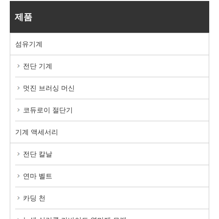
제품
섬유기계
전단 기계
멋진 브러싱 머신
코듀로이 절단기
기계 액세서리
전단 칼날
연마 벨트
카딩 천