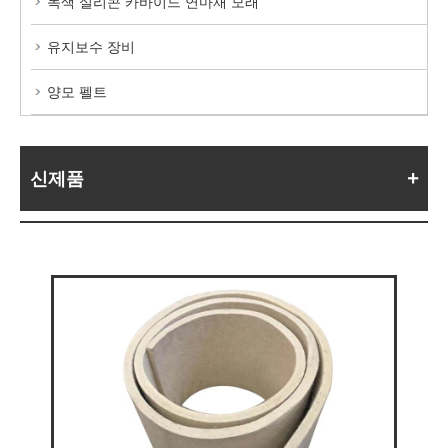
녹색 실리콘 카바이드 연마재 모래
유지보수 장비
양모 펠트
신제품