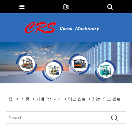
집
>
제품
>
기계 액세서리
>
양모 펠트
> 3.2m 양모 펠트