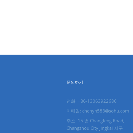
문의하기
전화: +86-13063922686
이메일: chenyh588@sohu.com
주소: 15 번 Changfeng Road,
Changzhou City Jingkai 지구