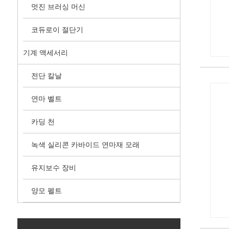
멋진 브러싱 머신
코듀로이 절단기
기계 액세서리
전단 칼날
연마 벨트
카딩 천
녹색 실리콘 카바이드 연마재 모래
유지보수 장비
양모 펠트