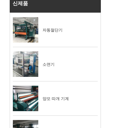
신제품
자동절단기
소면기
양모 따개 기계